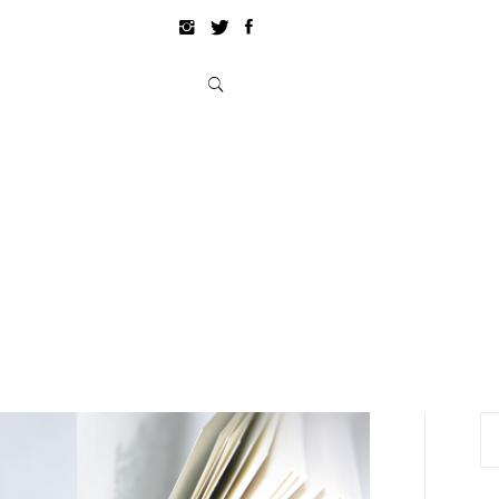
Pe
po