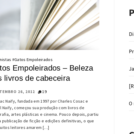
Di
Pr
nistas
#
Gatos Empoleirados
tos Empoleirados – Beleza
Ja
 livros de cabeceira
[R
19
TEMBRO 26, 2012
ac Naify, fundada em 1997 por Charles Cosac e
O 
l Naify, começou sua produção com livros de
rafia, artes plásticas e cinema. Pouco depois, partiu
a publicação de ficção e edições definitivas, o que
uitos leitores amarem […]