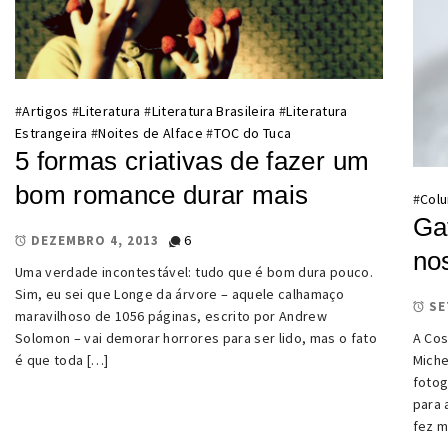
#
Artigos
#
Literatura
#
Literatura Brasileira
#
Literatura
Estrangeira
#
Noites de Alface
#
TOC do Tuca
5 formas criativas de fazer um
bom romance durar mais
#
Colu
Ga
6
DEZEMBRO 4, 2013
nos
Uma verdade incontestável: tudo que é bom dura pouco.
Sim, eu sei que Longe da árvore – aquele calhamaço
SE
maravilhoso de 1056 páginas, escrito por Andrew
Solomon – vai demorar horrores para ser lido, mas o fato
A Cos
é que toda […]
Miche
fotog
para 
fez m