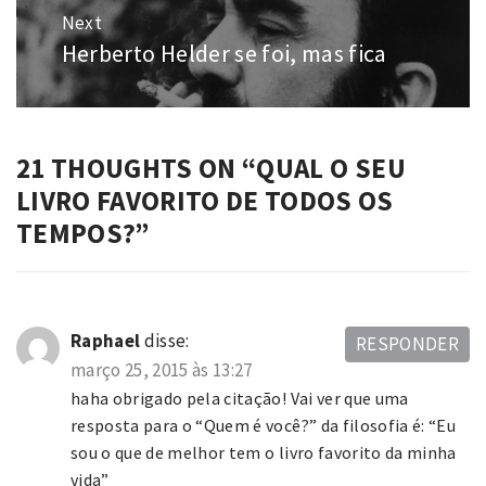
Next
Herberto Helder se foi, mas fica
Next
post:
21 THOUGHTS ON “
QUAL O SEU
LIVRO FAVORITO DE TODOS OS
TEMPOS?
”
Raphael
disse:
RESPONDER
março 25, 2015 às 13:27
haha obrigado pela citação! Vai ver que uma
resposta para o “Quem é você?” da filosofia é: “Eu
sou o que de melhor tem o livro favorito da minha
vida”