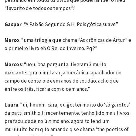
pensando em todos os livros que poderiam ser o meu
“favorito de todos os tempos”.”
Gaspar
: “A Paixão Segundo G.H. Pois gótica suave”
Marco
: “uma trilogia que chama “As crônicas de Artur” e
o primeiro livro eh O Rei do Inverno. Pq?”
Marcos
: “uou. boa pergunta. tiveram 3 muito
marcantes pra mim. laranja mecânica, apanhador no
campo de centeio e cem anos de solidão. acho que
entre os três, ficaria com o cem anos.”
Laura
: “ui, hmmm. cara, eu gostei muito do ‘só garotos’
da patti smith q li recentemente. tenho lido mais livros
pra faculdade no último ano. agora to lend um
muuuuito bom q to amando q se chama ‘the poetics of