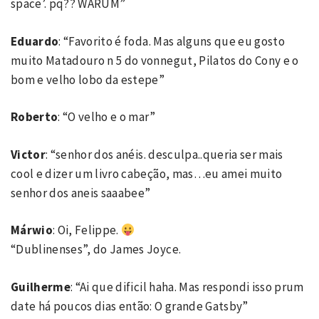
space’. pq?? WARUM”
Eduardo
: “Favorito é foda. Mas alguns que eu gosto
muito Matadouro n 5 do vonnegut, Pilatos do Cony e o
bom e velho lobo da estepe”
Roberto
: “O velho e o mar”
Victor
: “senhor dos anéis. desculpa..queria ser mais
cool e dizer um livro cabeção, mas…eu amei muito
senhor dos aneis saaabee”
Márwio
: Oi, Felippe.
“Dublinenses”, do James Joyce.
Guilherme
: “Ai que dificil haha. Mas respondi isso prum
date há poucos dias então: O grande Gatsby”