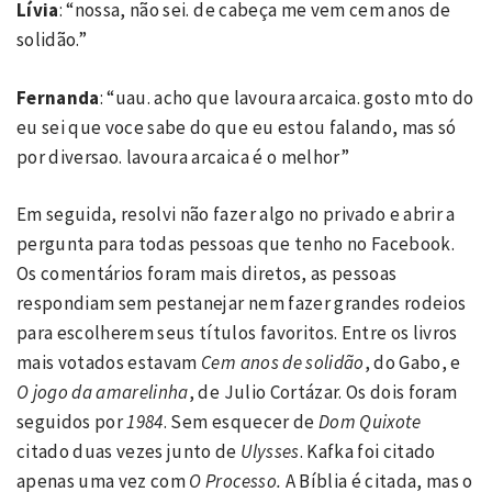
Lívia
: “nossa, não sei. de cabeça me vem cem anos de
solidão.”
Fernanda
: “uau. acho que lavoura arcaica. gosto mto do
eu sei que voce sabe do que eu estou falando, mas só
por diversao. lavoura arcaica é o melhor”
Em seguida, resolvi não fazer algo no privado e abrir a
pergunta para todas pessoas que tenho no Facebook.
Os comentários foram mais diretos, as pessoas
respondiam sem pestanejar nem fazer grandes rodeios
para escolherem seus títulos favoritos. Entre os livros
mais votados estavam
Cem anos de solidão
, do Gabo, e
O jogo da amarelinha
, de Julio Cortázar. Os dois foram
seguidos por
1984
. Sem esquecer de
Dom Quixote
citado duas vezes junto de
Ulysses
. Kafka foi citado
apenas uma vez com
O Processo.
A Bíblia é citada, mas o