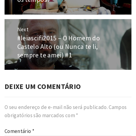
Next
#leiascifi2015 – O Homem do
Next
post:
Castelo Alto (ou Nunca te li,
sempre te amei) #1
DEIXE UM COMENTÁRIO
O seu endereço de e-mail não será publicado.
Campos
obrigatórios são marcados com
*
Comentário
*