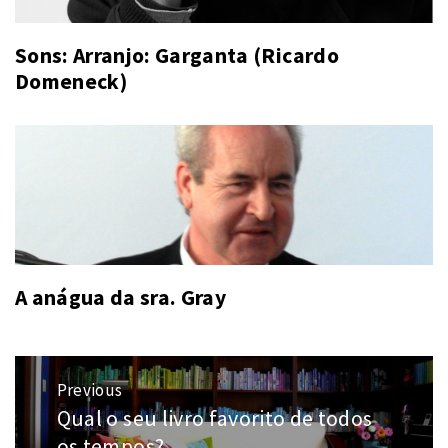
Sons: Arranjo: Garganta (Ricardo
Domeneck)
A anágua da sra. Gray
Navegação
Previous
de
Qual o seu livro favorito de todos
Previous
Post
post:
os tempos?