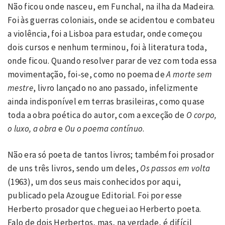
Não ficou onde nasceu, em Funchal, na ilha da Madeira.
Foi às guerras coloniais, onde se acidentou e combateu
a violência, foi a Lisboa para estudar, onde começou
dois cursos e nenhum terminou, foi à literatura toda,
onde ficou. Quando resolver parar de vez com toda essa
movimentação, foi-se, como no poema de
A morte sem
mestre
, livro lançado no ano passado, infelizmente
ainda indisponível em terras brasileiras, como quase
toda a obra poética do autor, com a exceção de
O corpo,
o luxo, a obra
e
Ou o poema contínuo
.
Não era só poeta de tantos livros; também foi prosador
de uns três livros, sendo um deles,
Os passos em volta
(1963), um dos seus mais conhecidos por aqui,
publicado pela Azougue Editorial. Foi por esse
Herberto prosador que cheguei ao Herberto poeta.
Falo de dois Herbertos, mas, na verdade, é difícil