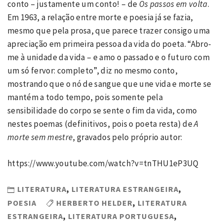
conto – justamente um conto! – de
Os passos em volta
.
Em 1963, a relação entre morte e poesia já se fazia,
mesmo que pela prosa, que parece trazer consigo uma
apreciação em primeira pessoa da vida do poeta. “Abro-
me à unidade da vida – e amo o passado e o futuro com
um só fervor: completo”, diz no mesmo conto,
mostrando que o nó de sangue que une vida e morte se
mantém a todo tempo, pois somente pela
sensibilidade do corpo se sente o fim da vida, como
nestes poemas (definitivos, pois o poeta resta) de
A
morte sem mestre
, gravados pelo próprio autor:
https://www.youtube.com/watch?v=tnTHU1eP3UQ
LITERATURA
,
LITERATURA ESTRANGEIRA
,
POESIA
HERBERTO HELDER
,
LITERATURA
ESTRANGEIRA
,
LITERATURA PORTUGUESA
,