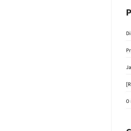
Di
Pr
Ja
[R
O 