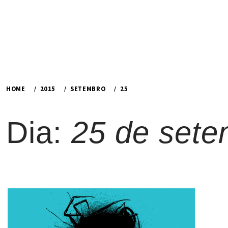
HOME
2015
SETEMBRO
25
Dia:
25 de sete