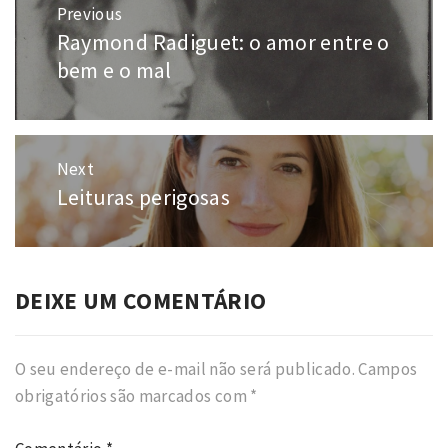
Navegação
Previous
de
Raymond Radiguet: o amor entre o
Previous
Post
post:
bem e o mal
Next
Leituras perigosas
Next
post:
DEIXE UM COMENTÁRIO
O seu endereço de e-mail não será publicado.
Campos
obrigatórios são marcados com
*