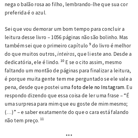
nega o balão rosa ao filho, lembrando-lhe que sua cor
preferida é o azul.
Sei que vou demorar um bom tempo para concluir a
leitura desse livro – 1056 páginas não são bolinho. Mas
9
também sei que o primeiro capítulo
do livro é melhor
do que muitos outros,
inteiros
, que li este ano. Desde a
10
dedicatória, ele é lindo.
E se o cito assim, mesmo
faltando um montão de páginas para finalizar a leitura,
é porque muita gente tem me perguntado se ele vale a
pena, desde que postei uma
foto dele no Instagram
. Eu
respondo dizendo que essa coisa de ler uma frase – “É
uma surpresa para mim que eu goste de mim mesmo;
(…)” – e saber exatamente do que o cara está falando
11
não tem preço.
***