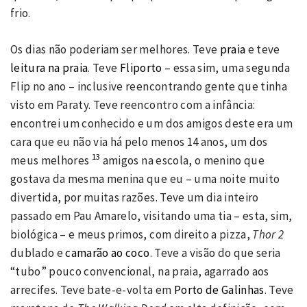
frio.
Os dias não poderiam ser melhores. Teve
praia
e teve
leitura na praia
. Teve
Fliporto
– essa sim, uma segunda
Flip no ano – inclusive reencontrando gente que tinha
visto em Paraty. Teve reencontro com a infância:
encontrei um conhecido e um dos amigos deste era um
cara que eu não via há pelo menos 14 anos, um dos
13
meus melhores
amigos na escola, o menino que
gostava da mesma menina que eu – uma noite muito
divertida, por muitas razões. Teve um dia inteiro
passado em Pau Amarelo, visitando uma tia – esta, sim,
biológica – e meus primos, com direito a pizza,
Thor 2
dublado e
camarão ao coco
. Teve a visão do que seria
“tubo” pouco convencional, na praia, agarrado aos
arrecifes. Teve bate-e-volta em
Porto de Galinhas
. Teve