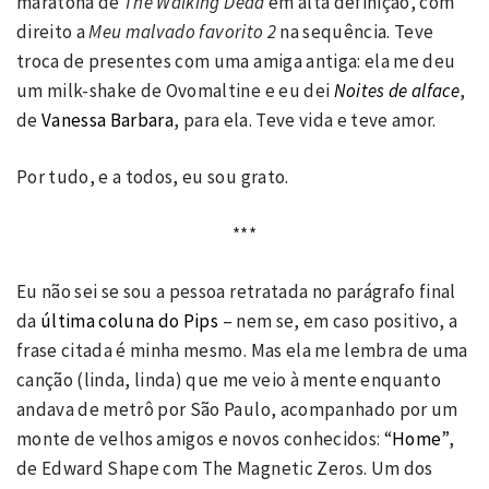
maratona de
The Walking Dead
em alta definição, com
direito a
Meu malvado favorito 2
na sequência. Teve
troca de presentes com uma amiga antiga: ela me deu
um milk-shake de Ovomaltine e eu dei
Noites de alface
,
de
Vanessa Barbara
, para ela. Teve vida e teve amor.
Por tudo, e a todos, eu sou grato.
***
Eu não sei se sou a pessoa retratada no parágrafo final
da
última coluna do Pips
– nem se, em caso positivo, a
frase citada é minha mesmo. Mas ela me lembra de uma
canção (linda, linda) que me veio à mente enquanto
andava de metrô por São Paulo, acompanhado por um
monte de velhos amigos e novos conhecidos: “
Home
”,
de Edward Shape com The Magnetic Zeros. Um dos