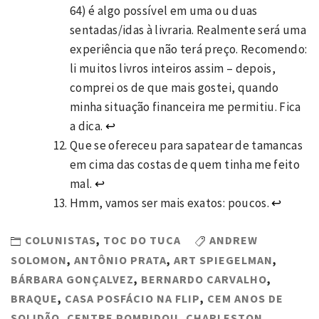
64) é algo possível em uma ou duas
sentadas/idas à livraria. Realmente será uma
experiência que não terá preço. Recomendo:
li muitos livros inteiros assim – depois,
comprei os de que mais gostei, quando
minha situação financeira me permitiu. Fica
a dica.
↩
Que se ofereceu para sapatear de tamancas
em cima das costas de quem tinha me feito
mal.
↩
Hmm, vamos ser mais exatos: poucos.
↩
COLUNISTAS
,
TOC DO TUCA
ANDREW
SOLOMON
,
ANTÔNIO PRATA
,
ART SPIEGELMAN
,
BÁRBARA GONÇALVEZ
,
BERNARDO CARVALHO
,
BRAQUE
,
CASA POSFÁCIO NA FLIP
,
CEM ANOS DE
SOLIDÃO
,
CENTRE POMPIDOU
,
CHARLESTON
,