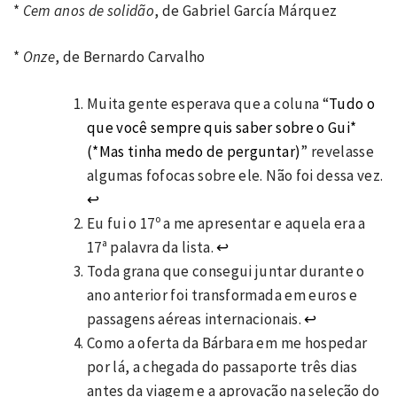
*
Cem anos de solidão
, de Gabriel García Márquez
*
Onze
, de Bernardo Carvalho
Muita gente esperava que a coluna “
Tudo o
que você sempre quis saber sobre o Gui*
(*Mas tinha medo de perguntar)
” revelasse
algumas fofocas sobre ele. Não foi dessa vez.
↩
Eu fui o 17º a me apresentar e aquela era a
17ª palavra da lista.
↩
Toda grana que consegui juntar durante o
ano anterior foi transformada em euros e
passagens aéreas internacionais.
↩
Como a oferta da Bárbara em me hospedar
por lá, a chegada do passaporte três dias
antes da viagem e a aprovação na seleção do