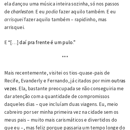
ela dançou uma música inteira sozinha, só nos passos
de
charleston
. E eu
podia
fazer aquilo também. E eu
arrisquei
fazer aquilo também – rapidinho, mas
arrisquei.
E “[…]
daí pra frente é um pulo
.”
***
Mais recentemente, visitei os tios-quase-pais de
Recife, Evanderly e Fernando, já citados por mim
outras
vezes
. Ela, bastante preocupada se não conseguiria me
dar atenção com a quantidade de compromissos
daqueles dias – que incluíam duas viagens. Eu, meio
cabreiro por ser minha primeira vez na cidade sem os
meus pais – muito mais carismáticos e divertidos do
que eu –, mas feliz porque passaria um tempo longe do