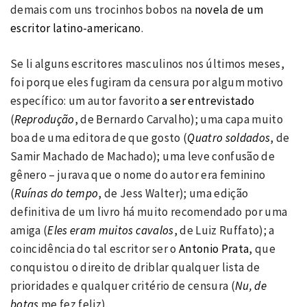
demais com uns trocinhos bobos na
novela de um
escritor latino-americano
.
Se li alguns escritores masculinos nos últimos meses,
foi porque eles fugiram da censura por algum motivo
específico: um autor favorito
a ser entrevistado
(
Reprodução
, de Bernardo Carvalho); uma capa muito
boa de uma editora de que gosto (
Quatro soldados
, de
Samir Machado de Machado); uma leve confusão de
gênero – jurava que o nome do autor era feminino
(
Ruínas do tempo
, de Jess Walter); uma edição
definitiva de um livro há muito recomendado por uma
amiga (
Eles eram muitos cavalos
, de Luiz Ruffato); a
coincidência do tal escritor ser o
Antonio Prata
, que
conquistou o direito de driblar qualquer lista de
prioridades e qualquer critério de censura (
Nu, de
botas
me fez feliz).