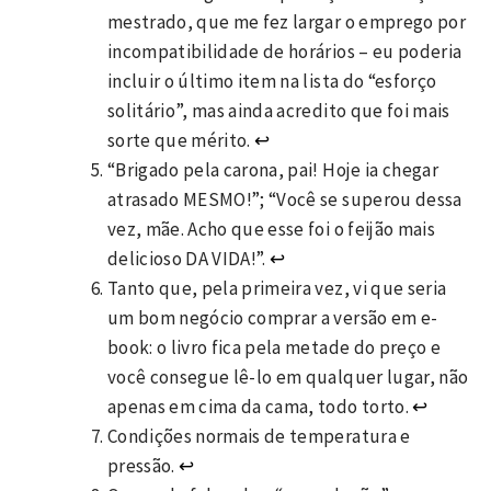
mestrado, que me fez largar o emprego por
incompatibilidade de horários – eu poderia
incluir o último item na lista do “esforço
solitário”, mas ainda acredito que foi mais
sorte que mérito.
↩
“Brigado pela carona, pai! Hoje ia chegar
atrasado MESMO!”; “Você se superou dessa
vez, mãe. Acho que esse foi o feijão mais
delicioso DA VIDA!”.
↩
Tanto que, pela primeira vez, vi que seria
um bom negócio comprar a versão em e-
book: o livro fica pela metade do preço e
você consegue lê-lo em qualquer lugar, não
apenas em cima da cama, todo torto.
↩
Condições normais de temperatura e
pressão.
↩