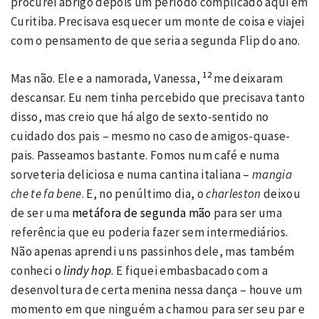
procurei abrigo depois um período complicado aqui em
Curitiba. Precisava esquecer um monte de coisa e viajei
com o pensamento de que seria a segunda Flip do ano.
12
Mas não. Ele e a namorada, Vanessa,
me deixaram
descansar. Eu nem tinha percebido que precisava tanto
disso, mas creio que há algo de sexto-sentido no
cuidado dos pais – mesmo no caso de amigos-quase-
pais. Passeamos bastante. Fomos num café e numa
sorveteria deliciosa e numa cantina italiana –
mangia
che te fa bene
. E, no penúltimo dia, o
charleston
deixou
de ser uma
metáfora de segunda mão
para ser uma
referência que eu poderia fazer sem intermediários.
Não apenas aprendi uns passinhos dele, mas também
conheci o
lindy hop
.
E fiquei embasbacado com a
desenvoltura de certa menina nessa dança – houve um
momento em que ninguém a chamou para ser seu par e