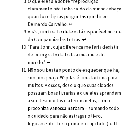
O que ele fala sobre “reprodução”
claramente não tinha saído da minha cabeça
quando redigi as
perguntas que fiz
ao
Bernardo Carvalho.
↩
Aliás,
um trecho dele
está disponível no site
da Companhia das Letras.
↩
“Para John, cuja diferença me faria desistir
de bom grado de toda a mesmice do
mundo.”
↩
Não sou besta a ponto de esquecer que há,
sim, um preço: 80 pilas é uma fortuna para
muitos. A esses, desejo que suas cidades
possuam boas livrarias e que eles aprendam
a ser desinibidos e a lerem nelas,
como
preconiza Vanessa Barbara
– tomando todo
o cuidado para não estragar o livro,
logicamente. Ler o primeiro capítulo (p. 11-