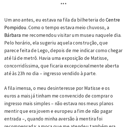
***
Um ano antes, eu estava na fila da bilheteria do
Centre
Pompidou
. Como o tempo estava meio chuvoso, a
Bárbara
me recomendou visitar um museu naquele dia.
Pelo horário, ela sugeriu aquela construção, que
parece feita de Lego, depois de me indicar como chegar
até lá de metrô. Havia uma exposição de Matisse,
concorridíssima, que ficaria excepcionalmente aberta
até às 23h no dia – ingresso vendido à parte.
A fila imensa, o meu desinteresse por Matisse e os
euros a mais já tinham me convencido de comprar o
ingresso mais simples – não estava nos meus planos
mentir que era jovem e europeu a fim de não pagar
entrada –, quando minha aversão à mentira foi
recompensada: a moça que me atendeu também era