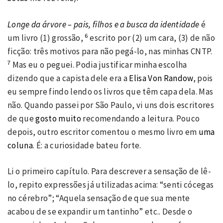
Longe da árvore – pais, filhos e a busca da identidade
é
6
um livro (1) grossão,
escrito por (2) um cara, (3) de não
ficção: três motivos para não pegá-lo, nas minhas CNTP.
7
Mas eu o peguei. Podia justificar minha escolha
dizendo que a capista dele era a
Elisa Von Randow
, pois
eu sempre findo lendo os livros que têm capa dela. Mas
não. Quando passei por São Paulo, vi uns dois escritores
de que
gosto
muito
recomendando a leitura. Pouco
depois, outro escritor comentou o mesmo livro em
uma
coluna
. É: a curiosidade bateu forte.
Li o primeiro capítulo. Para descrever a sensação de lê-
lo, repito expressões já utilizadas acima: “senti cócegas
no cérebro”; “Aquela sensação de que sua mente
acabou de se expandir um tantinho” etc.. Desde o