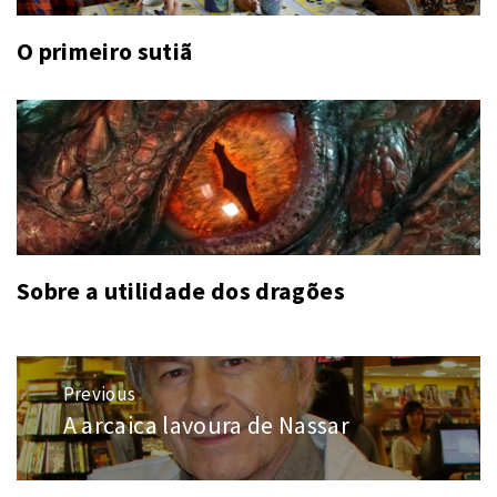
O primeiro sutiã
Sobre a utilidade dos dragões
Navegação
Previous
de
A arcaica lavoura de Nassar
Previous
Post
post: