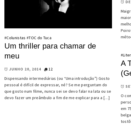
DE
Maigr
maior
melho
Poiro
métod
#
Colunistas
#
TOC do Tuca
Um thriller para chamar de
meu
#
Lite
A 
12
JUNHO 20, 2014
(G
Dispensando intermediárias (ou “Uma introdução”) Gosto
pessoal é difícil de expressar, né? Se me perguntam do
SE
que gosto num filme, nunca sei se devo falar na lata ou se
O com
devo fazer um preâmbulo a fim de me explicar para a […]
perso
em 75
belga
tostõ