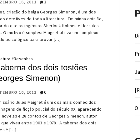
3
ZEMBRO 16, 2011
et, criação do belga Georges Simenon, é um dos
es detetives de toda a literatura. Em minha opinião,
r do que os ingênuos Sherlock Holmes e Hercules
t. O motivo é simples: Maigret utiliza um complexo
Di
o psicológico para provar […]
Pr
ratura
#
Resenhas
Taberna dos dois tostões
Ja
eorges Simenon)
[R
0
TEMBRO 10, 2011
issário Jules Maigret é um dos mais conhecidos
O 
nagens de ficção policial do século XX, aparecendo
 novelas e 28 contos de Georges Simenon, autor
 que viveu entre 1903 e 1978. A taberna dos dois
es é […]