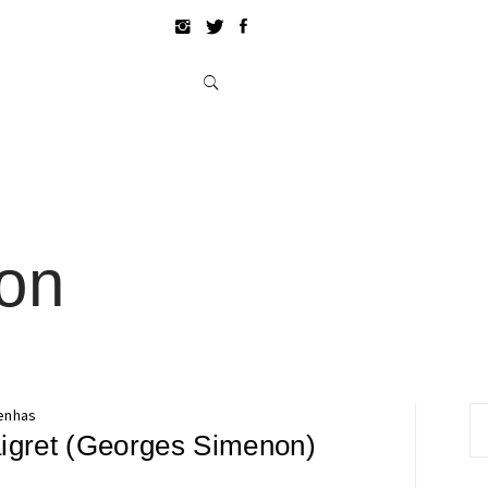
on
Pe
enhas
igret (Georges Simenon)
po