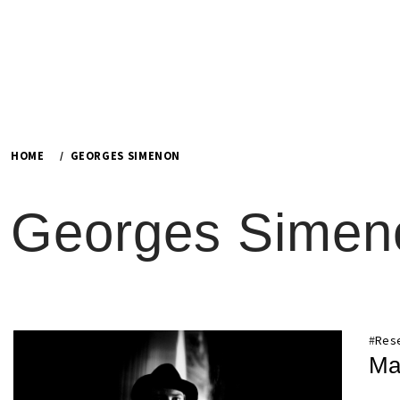
HOME
GEORGES SIMENON
Georges Simen
#
Res
Ma