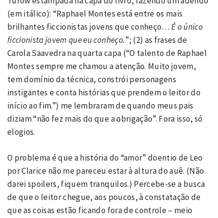
Turow estampada na capa do livro, fazendo um adendo
(em itálico): “Raphael Montes está entre os mais
brilhantes ficcionistas jovens que conheço…
É o único
ficcionista jovem que eu conheço.
”; (2) as frases de
Carola Saavedra na quarta capa (“O talento de Raphael
Montes sempre me chamou a atenção. Muito jovem,
tem domínio da técnica, constrói personagens
instigantes e conta histórias que prendem o leitor do
início ao fim.”) me lembraram de quando meus pais
diziam “não fez mais do que a obrigação”. Fora isso, só
elogios.
O problema é que a história do “amor” doentio de Leo
por Clarice não me pareceu estar à altura do auê. (Não
darei spoilers, fiquem tranquilos.) Percebe-se a busca
de que o leitor chegue, aos poucos, à constatação de
que as coisas estão ficando fora de controle – meio