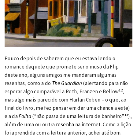
Pouco depois de saberem que eu estava lendo o
romance daquele que promete ser o muso da Flip
deste ano, alguns amigos me mandaram algumas
resenhas, como a do
The Guardian
(alertando para não
12
esperar algo comparável a Roth, Franzen e Bellow
,
mas algo mais parecido com Harlan Coben – o que, ao
final do livro, me fez pensar em dar uma chance a este)
13
e a da
Folha
(“não passa de uma leitura de banheiro”
),
além de uma ou outra
resenha
na internet. Como a lição
foi aprendida com a leitura anterior, achei até bom.