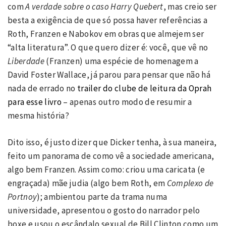
com
A verdade sobre o caso Harry Quebert
, mas creio ser
besta a exigência de que só possa haver referências a
Roth, Franzen e Nabokov em obras que almejem ser
“alta literatura”. O que quero dizer é: você, que vê no
Liberdade
(Franzen) uma espécie de homenagem a
David Foster Wallace, já parou para pensar que não há
nada de errado no
trailer do clube de leitura da Oprah
para esse livro
– apenas outro modo de resumir a
mesma história?
Dito isso, é justo dizer que Dicker tenha, à sua maneira,
feito um panorama de como vê a sociedade americana,
algo bem Franzen. Assim como: criou uma caricata (e
engraçada) mãe judia (algo bem Roth, em
Complexo de
Portnoy
); ambientou parte da trama numa
universidade, apresentou o gosto do narrador pelo
boxe e usou o escândalo sexual de Bill Clinton como um