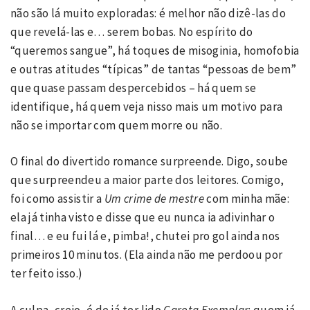
não são lá muito exploradas: é melhor não dizê-las do
que revelá-las e… serem bobas. No espírito do
“queremos sangue”, há toques de misoginia, homofobia
e outras atitudes “típicas” de tantas “pessoas de bem”
que quase passam despercebidos – há quem se
identifique, há quem veja nisso mais um motivo para
não se importar com quem morre ou não.
O final do divertido romance surpreende. Digo, soube
que surpreendeu a maior parte dos leitores. Comigo,
foi como assistir a
Um crime de mestre
com minha mãe:
ela já tinha visto e disse que eu nunca ia adivinhar o
final… e eu fui lá e, pimba!, chutei pro gol ainda nos
primeiros 10 minutos. (Ela ainda não me perdoou por
ter feito isso.)
A culpa, creio, é de já ter lido
Garota Exemplar
: quem já