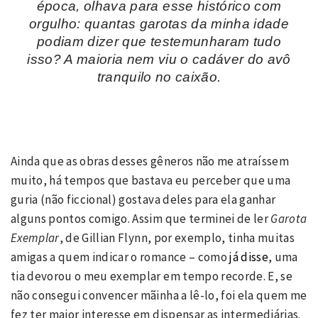
época, olhava para esse histórico com
orgulho: quantas garotas da minha idade
podiam dizer que testemunharam tudo
isso? A maioria nem viu o cadáver do avô
tranquilo no caixão.
Ainda que as obras desses gêneros não me atraíssem
muito, há tempos que bastava eu perceber que uma
guria (não ficcional) gostava deles para ela ganhar
alguns pontos comigo. Assim que terminei de ler
Garota
Exemplar
, de Gillian Flynn, por exemplo, tinha muitas
amigas a quem indicar o romance – como
já disse
, uma
tia devorou o meu exemplar em tempo recorde. E, se
não consegui convencer mãinha a lê-lo, foi ela quem me
fez ter maior interesse em dispensar as intermediárias.