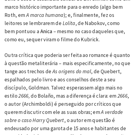
marco histórico importante para o enredo (algo bem
Roth, em
A marca humana
); e, finalmente, fez os
leitores se lembrarem de
Lolita
, de Nabokov, como
bem pontuou a
Anica
– mesmo no caso daqueles que,
como eu, sequer viram o filme do Kubrick.
Outra crítica que poderia ser feita ao romance é quanto
à questão metaliterária – mais especificamente, no que
tange aos trechos de
As origens do mal
, de Quebert,
espalhados pelo livro e aos conselhos deste a seu
discípulo, Goldman. Talvez esperassem algo mais no
estilo
2666,
do Bolaño, mas a diferença é clara: em
2666
,
o autor (Archimboldi) é perseguido por críticos que
querem discutir com ele as suas obras; em
A verdade
sobre o caso Harry Quebert
, o autor em questão é
endeusado por uma garota de 15 anos e habitantes de