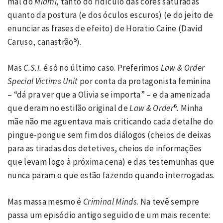
mal do
Miami,
tanto do ridículo das cores saturadas
quanto da postura (e dos óculos escuros) (e do jeito de
enunciar as frases de efeito) de Horatio Caine (David
5
Caruso, canastrão
).
Mas
C.S.I.
é só no último caso. Preferimos
Law & Order
Special Victims Unit
por conta da protagonista feminina
– “dá pra ver que a Olivia se importa” – e da amenizada
6
que deram no estilão original de
Law & Order
.
Minha
mãe não me aguentava mais criticando cada detalhe do
pingue-pongue sem fim dos diálogos (cheios de deixas
para as tiradas dos detetives, cheios de informações
que levam logo à próxima cena) e das testemunhas que
nunca param o que estão fazendo quando interrogadas.
Mas massa mesmo é
Criminal Minds
. Na tevê sempre
passa um episódio antigo seguido de um mais recente: