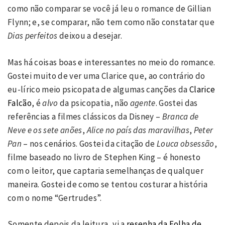
como não comparar se você já leu o romance de Gillian
Flynn; e, se comparar, não tem como não constatar que
Dias perfeitos
deixou a desejar.
Mas há coisas boas e interessantes no meio do romance.
Gostei muito de ver uma Clarice que, ao contrário do
eu-lírico meio psicopata de algumas canções da
Clarice
Falcão
, é
alvo
da psicopatia, não
agente
. Gostei das
referências a filmes clássicos da Disney –
Branca de
Neve e os sete anões
,
Alice no país das maravilhas
,
Peter
Pan
– nos cenários. Gostei da citação de
Louca obsessão
,
filme baseado no livro de Stephen King – é honesto
com o leitor, que captaria semelhanças de qualquer
maneira. Gostei de como se tentou costurar a história
com o nome “Gertrudes”.
Somente depois da leitura, vi a
resenha da Folha de