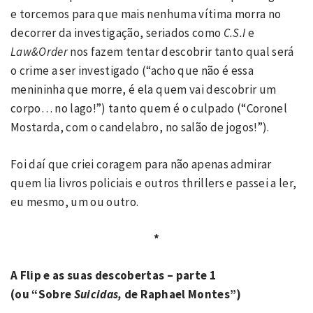
e torcemos para que mais nenhuma vítima morra no
decorrer da investigação, seriados como
C.S.I
e
Law&Order
nos fazem tentar descobrir tanto qual será
o crime a ser investigado (“acho que não é essa
menininha que morre, é ela quem vai descobrir um
corpo… no lago!”) tanto quem é o culpado (“Coronel
Mostarda, com o candelabro, no salão de jogos!”).
Foi daí que criei coragem para não apenas admirar
quem lia livros policiais e outros thrillers e passei a ler,
eu mesmo, um ou outro.
*
A Flip e as suas descobertas
– parte 1
(ou “Sobre
Suicidas,
de Raphael Montes”)