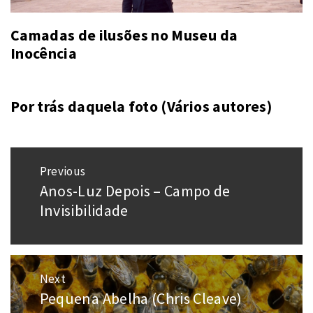
Camadas de ilusões no Museu da
Inocência
Por trás daquela foto (Vários autores)
Navegação
Previous
de
Anos-Luz Depois – Campo de
Previous
Post
post:
Invisibilidade
Next
Pequena Abelha (Chris Cleave)
Next