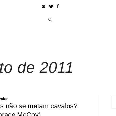
to de 2011
Pe
enhas
s não se matam cavalos?
po
orace McCoy)