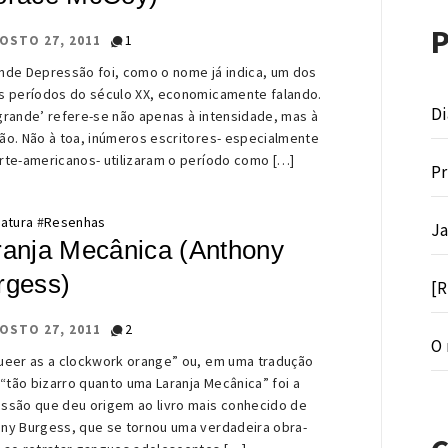
1
OSTO 27, 2011
nde Depressão foi, como o nome já indica, um dos
s períodos do século XX, economicamente falando.
Di
grande’ refere-se não apenas à intensidade, mas à
ão. Não à toa, inúmeros escritores- especialmente
rte-americanos- utilizaram o período como […]
Pr
ratura
#
Resenhas
Ja
ranja Mecânica (Anthony
rgess)
[R
2
OSTO 27, 2011
O 
ueer as a clockwork orange” ou, em uma tradução
, “tão bizarro quanto uma Laranja Mecânica” foi a
ssão que deu origem ao livro mais conhecido de
ny Burgess, que se tornou uma verdadeira obra-