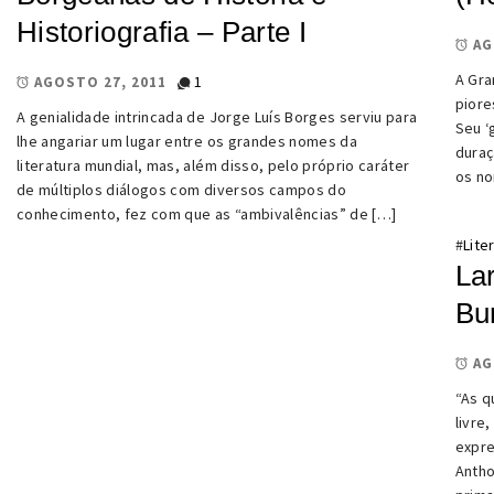
Historiografia – Parte I
AG
A Gra
1
AGOSTO 27, 2011
piore
A genialidade intrincada de Jorge Luís Borges serviu para
Seu ‘
lhe angariar um lugar entre os grandes nomes da
duraç
literatura mundial, mas, além disso, pelo próprio caráter
os no
de múltiplos diálogos com diversos campos do
conhecimento, fez com que as “ambivalências” de […]
#
Lite
La
Bu
AG
“As q
livre
expre
Antho