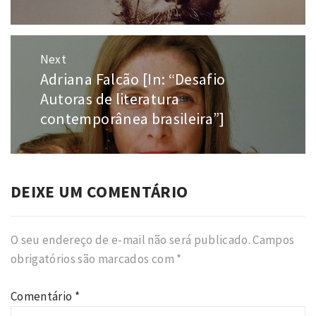
Post
post:
Next
Adriana Falcão [In: “Desafio
Next
post:
Autoras de literatura
contemporânea brasileira”]
DEIXE UM COMENTÁRIO
O seu endereço de e-mail não será publicado.
Campos
obrigatórios são marcados com
*
Comentário
*