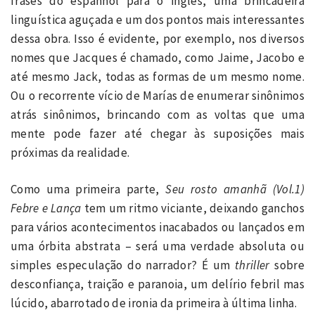
frases do espanhol para o inglês, uma brincadeira
linguística aguçada e um dos pontos mais interessantes
dessa obra. Isso é evidente, por exemplo, nos diversos
nomes que Jacques é chamado, como Jaime, Jacobo e
até mesmo Jack, todas as formas de um mesmo nome.
Ou o recorrente vício de Marías de enumerar sinônimos
atrás sinônimos, brincando com as voltas que uma
mente pode fazer até chegar às suposições mais
próximas da realidade.
Como uma primeira parte,
Seu rosto amanhã (Vol.1)
Febre e Lança
tem um ritmo viciante, deixando ganchos
para vários acontecimentos inacabados ou lançados em
uma órbita abstrata – será uma verdade absoluta ou
simples especulação do narrador? É um
thriller
sobre
desconfiança, traição e paranoia, um delírio febril mas
lúcido, abarrotado de ironia da primeira à última linha.