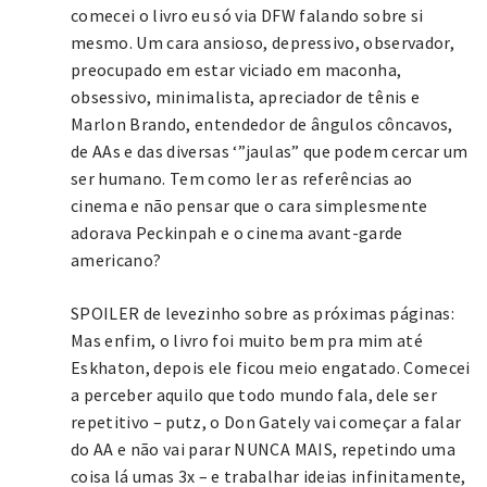
comecei o livro eu só via DFW falando sobre si
mesmo. Um cara ansioso, depressivo, observador,
preocupado em estar viciado em maconha,
obsessivo, minimalista, apreciador de tênis e
Marlon Brando, entendedor de ângulos côncavos,
de AAs e das diversas ‘”jaulas” que podem cercar um
ser humano. Tem como ler as referências ao
cinema e não pensar que o cara simplesmente
adorava Peckinpah e o cinema avant-garde
americano?
SPOILER de levezinho sobre as próximas páginas:
Mas enfim, o livro foi muito bem pra mim até
Eskhaton, depois ele ficou meio engatado. Comecei
a perceber aquilo que todo mundo fala, dele ser
repetitivo – putz, o Don Gately vai começar a falar
do AA e não vai parar NUNCA MAIS, repetindo uma
coisa lá umas 3x – e trabalhar ideias infinitamente,