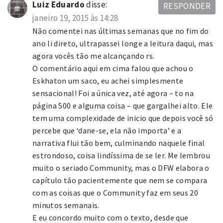
Luiz Eduardo
disse:
RESPONDER
janeiro 19, 2015 às 14:28
Não comentei nas últimas semanas que no fim do
ano li direto, ultrapassei longe a leitura daqui, mas
agora vocês tão me alcançando rs.
O comentário aqui em cima falou que achou o
Eskhaton um saco, eu achei simplesmente
sensacional! Foi a única vez, até agora – to na
página 500 e alguma coisa – que gargalhei alto. Ele
tem uma complexidade de inicio que depois você só
percebe que ‘dane-se, ela não importa’ e a
narrativa flui tão bem, culminando naquele final
estrondoso, coisa lindíssima de se ler. Me lembrou
muito o seriado Community, mas o DFW elabora o
capítulo tão pacientemente que nem se compara
com as coisas que o Community faz em seus 20
minutos semanais.
E eu concordo muito com o texto, desde que