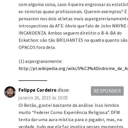
com alguma coisa, caso ñ queira engrossar as estatíst
ex-tenistas quase profissionais. Querem exemplos? É
pensarem nos dois atletas mais aspergererianamente
introspectivos da ATE: óbvio que falo de John WAYNE 
INCANDENZA. Ambos seguem direiitin o B-A-BA do
Eskathon: são tão BRILHANTES na quadra quanto são
OPACOS fora dela.
(1) aspergianamente:
http://pt.wikipedia.org/wiki/S%C3%ADndrome_de_A
Felippe Cordeiro
disse:
RESPONDER
janeiro 26, 2015 às 10:05
Oi Betão, gostei bastante da análise. Isso lembra
muito “Federer Como Experiência Religiosa”. DFW
tenta dar uma aura mística para o jogador, mas, na
verdade, tudo que ele faz implica nesses momentos