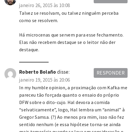
janeiro 26, 2015 às 10:08
Talvez se resolvam, ou talvez ninguém perceba
como se resolvem.
Há microcenas que servem para esse fechamento.
Elas não recebem destaque se o leitor não der
destaque.
Roberto Bolaño
disse:
RESPONDER
janeiro 19, 2015 às 20:06
In my humble opinion, a proximação com Kafka me
pareceu tão forçada quanto o ensaio do próprio
DFW sobre o dito-cujo. Hal devora a comida
“selvaticamente”, logo, Hal lembra um “animal” à
Gregor Samsa. (?) Ao menos pra mim, isso não fez
sentido nenhum (e essa hipótese torna-se ainda
mais temerária quando se leva em consideração o