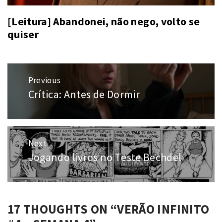
[Leitura] Abandonei, não nego, volto se
quiser
Navegação
Previous
de
Crítica: Antes de Dormir
Previous
Post
post:
Next
Jogando livros no Teste Bechdel
Next
post:
17 THOUGHTS ON “
VERÃO INFINITO