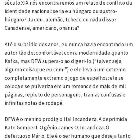
século XIX nós encontraremos um relato de conflito da
identidade nacional: seria eu húngaro ou austro-
húngaro? Judeu, alemão, tcheco ou nada disso?
Canadense, americano, onanita?
Até o subsídio dos anos, eu nunca havia encontrado um
autor tão desconfortável com a modernidade quanto
Kafka, mas DFW supera-o ao digeri-lo (“talvez seja
alguma coisa que eu comi”) e ele leva a um extremo
completamente extremo o jogo de espelhos: ele se
coloca e se pulveriza em um romance de mais de mil
páginas, repleto de personagens, tramas confusas e
infinitas notas de rodapé.
DFW é o menino prodígio Hal Incandeza. A deprimida
Kate Gompert. O gênio James O. Incandeza. O
defeituoso Mário. Ele é o ser humano que deseja tanto