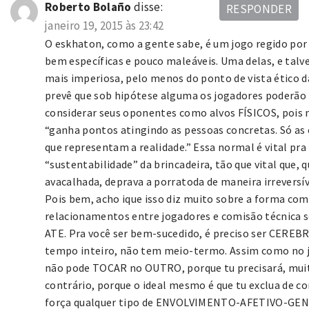
Roberto Bolaño
disse:
RESPONDER
janeiro 19, 2015 às 23:42
O eskhaton, como a gente sabe, é um jogo regido por
bem específicas e pouco maleáveis. Uma delas, e talv
mais imperiosa, pelo menos do ponto de vista ético da
prevê que sob hipótese alguma os jogadores poderão
considerar seus oponentes como alvos FÍSICOS, pois 
“ganha pontos atingindo as pessoas concretas. Só as 
que representam a realidade.” Essa normal é vital pra
“sustentabilidade” da brincadeira, tão que vital que, 
avacalhada, deprava a porratoda de maneira irreversív
Pois bem, acho ique isso diz muito sobre a forma com
relacionamentos entre jogadores e comisão técnica s
ATE. Pra você ser bem-sucedido, é preciso ser CEREB
tempo inteiro, não tem meio-termo. Assim como no j
não pode TOCAR no OUTRO, porque tu precisará, mui
contrário, porque o ideal mesmo é que tu exclua de c
força qualquer tipo de ENVOLVIMENTO-AFETIVO-GE