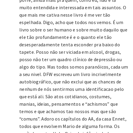
porre, ainda mais pra quem, como eu, não é lá
muito entendida e interessada em tais assuntos. O
que mais me cativa nesse livro é me ver tão
espelhada. Digo, acho que todos nos vemos. É um
livro sobre o ser humano e sobre muito daquilo que
ele tão profundamente é e o quanto ele tão
desesperadamente tenta esconder pra baixo do
tapete. Posso não ser viciada em alcool, drogas,
posso não ter um quadro clínico de depressão ou
algo do tipo. Mas todos somos paranóicos, cada um
a seu nivel. DFW escreveu um livro incrivelmente
autobiográfico, que não exclui que as chances de
nenhum de nós sentirmos uma identificacao pelo
que está ali. São atos cotidianos, costumes,
manias, ideias, pensamentos e “achismos” que
temos e que achamos tao nossos mas que são
“comuns”. Adoro os capítulos do AA, da casa Ennet,
todos que envolvem Mario de alguma forma. Os