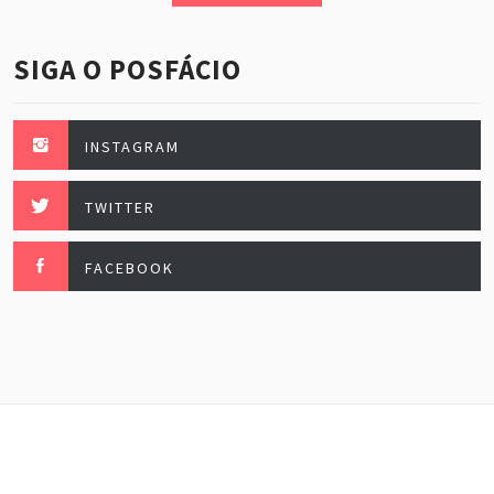
SIGA O POSFÁCIO
INSTAGRAM
TWITTER
FACEBOOK
Posfácio, esse maravilhoso. Fazendo festa todo mês
de janeiro.
Theme:
Minimal Lite
by
Thememattic