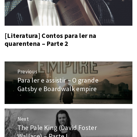
[Literatura] Contos para ler na
quarentena – Parte 2
Navegação
Previous
de
Para ler e assistir – O grande
Previous
Post
post:
Gatsby e Boardwalk empire
Next
The Pale King (David Foster
Next
post:
Wallace) – Parte I