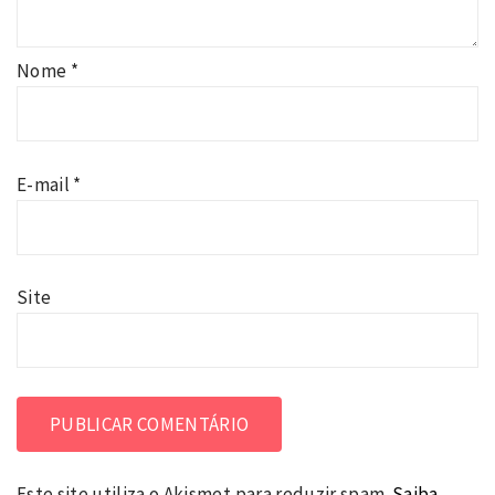
Nome
*
E-mail
*
Site
Este site utiliza o Akismet para reduzir spam.
Saiba