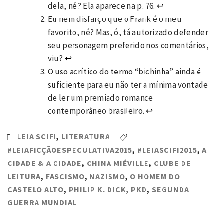
dela, né? Ela aparece na p. 76.
↩
Eu nem disfarço que o Frank é o meu
favorito, né? Mas, ó, tá autorizado defender
seu personagem preferido nos comentários,
viu?
↩
O uso acrítico do termo “bichinha” ainda é
suficiente para eu não ter a mínima vontade
de ler um premiado romance
contemporâneo brasileiro.
↩
LEIA SCIFI
,
LITERATURA
#LEIAFICÇÃOESPECULATIVA2015
,
#LEIASCIFI2015
,
A
CIDADE & A CIDADE
,
CHINA MIÉVILLE
,
CLUBE DE
LEITURA
,
FASCISMO
,
NAZISMO
,
O HOMEM DO
CASTELO ALTO
,
PHILIP K. DICK
,
PKD
,
SEGUNDA
GUERRA MUNDIAL