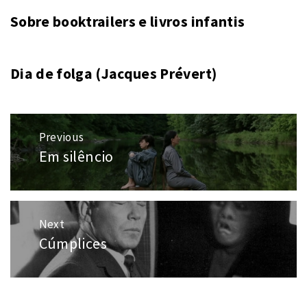
Sobre booktrailers e livros infantis
Dia de folga (Jacques Prévert)
Navegação
Previous
de
Em silêncio
Previous
Post
post:
Next
Cúmplices
Next
post: