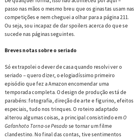
De qualquer forma, isso não aconteceu por aqui –
passo nas mãos o mesmo breu que os ginastas usam nas
competições e nem cheguei a olhar para a página 211.
Ou seja, sou incapaz de dar spoilers acerca do que se
sucede nas páginas seguintes.
Breves notas sobre o seriado
Só extrapolei o dever de casa quando resolvi ver o
seriado – quero dizer, o elogiadíssimo primeiro
episódio que fez a Amazon encomendar uma
temporada completa. O design de produção está de
parabéns: fotografia, direção de arte e figurino, efeitos
especiais, tudo nos trinques. O roteiro adaptado
alterou algumas coisas, a principal consistindo em
O
Gafanhoto Torna-se Pesado
se tornar um filme
clandestino. No final das contas, tive sentimentos