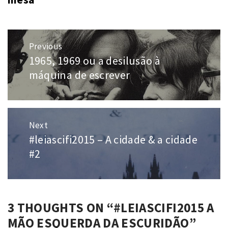
Navegação
Previous
de
1965, 1969 ou a desilusão à
Previous
Post
post:
máquina de escrever
Next
#leiascifi2015 – A cidade & a cidade
Next
post:
#2
3 THOUGHTS ON “
#LEIASCIFI2015 A
MÃO ESQUERDA DA ESCURIDÃO
”