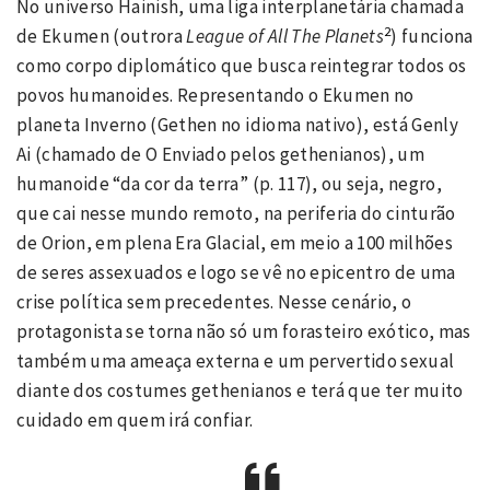
No universo Hainish, uma liga interplanetária chamada
2
de Ekumen (outrora
League of All The Planets
) funciona
como corpo diplomático que busca reintegrar todos os
povos humanoides. Representando o Ekumen no
planeta Inverno (Gethen no idioma nativo), está Genly
Ai (chamado de O Enviado pelos gethenianos), um
humanoide “da cor da terra” (p. 117), ou seja, negro,
que cai nesse mundo remoto, na periferia do cinturão
de Orion, em plena Era Glacial, em meio a 100 milhões
de seres assexuados e logo se vê no epicentro de uma
crise política sem precedentes. Nesse cenário, o
protagonista se torna não só um forasteiro exótico, mas
também uma ameaça externa e um pervertido sexual
diante dos costumes gethenianos e terá que ter muito
cuidado em quem irá confiar.