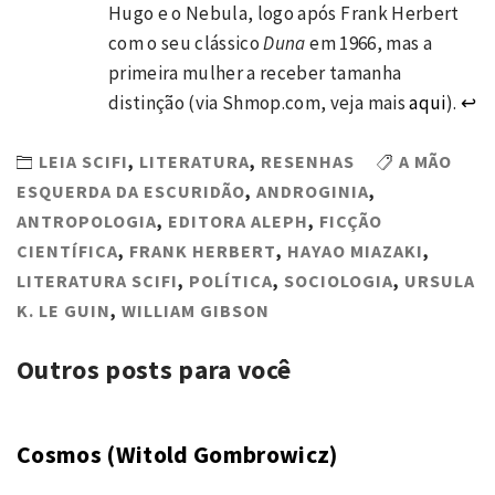
Hugo e o Nebula, logo após Frank Herbert
com o seu clássico
Duna
em 1966, mas a
primeira mulher a receber tamanha
distinção (via Shmop.com, veja mais
aqui
).
↩
LEIA SCIFI
,
LITERATURA
,
RESENHAS
A MÃO
ESQUERDA DA ESCURIDÃO
,
ANDROGINIA
,
ANTROPOLOGIA
,
EDITORA ALEPH
,
FICÇÃO
CIENTÍFICA
,
FRANK HERBERT
,
HAYAO MIAZAKI
,
LITERATURA SCIFI
,
POLÍTICA
,
SOCIOLOGIA
,
URSULA
K. LE GUIN
,
WILLIAM GIBSON
Outros posts para você
Cosmos (Witold Gombrowicz)