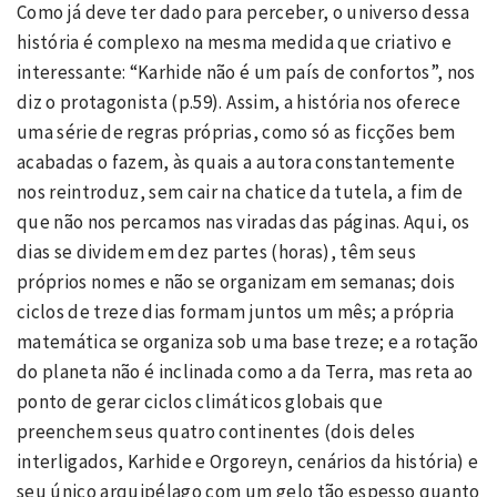
Como já deve ter dado para perceber, o universo dessa
história é complexo na mesma medida que criativo e
interessante: “Karhide não é um país de confortos”, nos
diz o protagonista (p.59). Assim, a história nos oferece
uma série de regras próprias, como só as ficções bem
acabadas o fazem, às quais a autora constantemente
nos reintroduz, sem cair na chatice da tutela, a fim de
que não nos percamos nas viradas das páginas. Aqui, os
dias se dividem em dez partes (horas), têm seus
próprios nomes e não se organizam em semanas; dois
ciclos de treze dias formam juntos um mês; a própria
matemática se organiza sob uma base treze; e a rotação
do planeta não é inclinada como a da Terra, mas reta ao
ponto de gerar ciclos climáticos globais que
preenchem seus quatro continentes (dois deles
interligados, Karhide e Orgoreyn, cenários da história) e
seu único arquipélago com um gelo tão espesso quanto