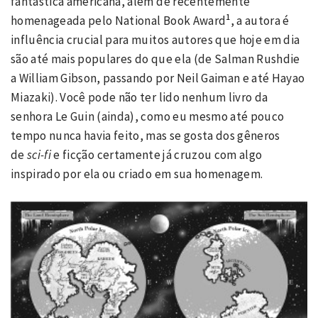
fantástica americana, além de recentemente
1
homenageada pelo National Book Award
, a autora é
influência crucial para muitos autores que hoje em dia
são até mais populares do que ela (de Salman Rushdie
a William Gibson, passando por Neil Gaiman e até Hayao
Miazaki). Você pode não ter lido nenhum livro da
senhora Le Guin (ainda), como eu mesmo até pouco
tempo nunca havia feito, mas se gosta dos gêneros
de
sci-fi
e ficção
certamente já cruzou com algo
inspirado por ela ou criado em sua homenagem.