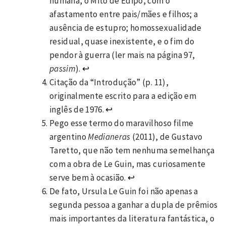
humana, o Mito de Édipo, com o
afastamento entre pais/mães e filhos; a
ausência de estupro; homossexualidade
residual, quase inexistente, e o fim do
pendor à guerra (ler mais na página 97,
passim
).
↩
Citação da “Introdução” (p. 11),
originalmente escrito para a edição em
inglês de 1976.
↩
Pego esse termo do maravilhoso filme
argentino
Medianeras
(2011), de Gustavo
Taretto, que não tem nenhuma semelhança
com a obra de Le Guin, mas curiosamente
serve bem à ocasião.
↩
De fato, Ursula Le Guin foi não apenas a
segunda pessoa a ganhar a dupla de prêmios
mais importantes da literatura fantástica, o