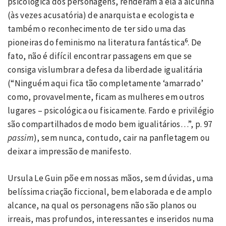
psicológica dos personagens, renderam a ela a alcunha
(às vezes acusatória) de anarquista e ecologista e
também o reconhecimento de ter sido uma das
6
pioneiras do feminismo na literatura fantástica
. De
fato, não é difícil encontrar passagens em que se
consiga vislumbrar a defesa da liberdade igualitária
(“Ninguém aqui fica tão completamente ‘amarrado’
como, provavelmente, ficam as mulheres em outros
lugares – psicológica ou fisicamente. Fardo e privilégio
são compartilhados de modo bem igualitários…”, p. 97
passim
), sem nunca, contudo, cair na panfletagem ou
deixar a impressão de manifesto.
Ursula Le Guin põe em nossas mãos, sem dúvidas, uma
belíssima criação ficcional, bem elaborada e de amplo
alcance, na qual os personagens não são planos ou
irreais, mas profundos, interessantes e inseridos numa