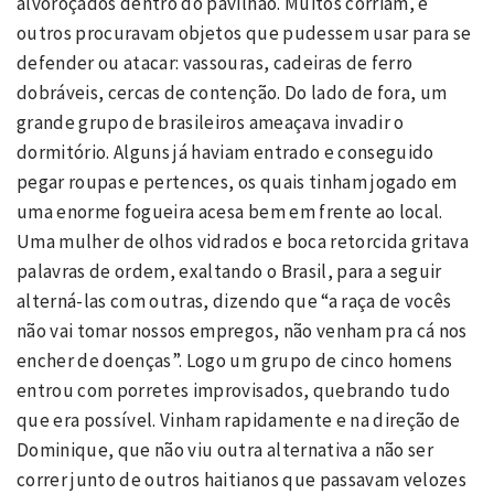
alvoroçados dentro do pavilhão. Muitos corriam, e
outros procuravam objetos que pudessem usar para se
defender ou atacar: vassouras, cadeiras de ferro
dobráveis, cercas de contenção. Do lado de fora, um
grande grupo de brasileiros ameaçava invadir o
dormitório. Alguns já haviam entrado e conseguido
pegar roupas e pertences, os quais tinham jogado em
uma enorme fogueira acesa bem em frente ao local.
Uma mulher de olhos vidrados e boca retorcida gritava
palavras de ordem, exaltando o Brasil, para a seguir
alterná-las com outras, dizendo que “a raça de vocês
não vai tomar nossos empregos, não venham pra cá nos
encher de doenças”. Logo um grupo de cinco homens
entrou com porretes improvisados, quebrando tudo
que era possível. Vinham rapidamente e na direção de
Dominique, que não viu outra alternativa a não ser
correr junto de outros haitianos que passavam velozes