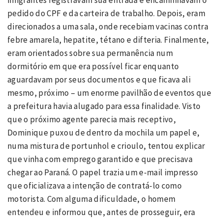
imigrantes registravam sua entrada e encaminhavam o
pedido do CPF e da carteira de trabalho. Depois, eram
direcionados a uma sala, onde recebiam vacinas contra
febre amarela, hepatite, tétano e difteria. Finalmente,
eram orientados sobre sua permanência num
dormitório em que era possível ficar enquanto
aguardavam por seus documentos e que ficava ali
mesmo, próximo – um enorme pavilhão de eventos que
a prefeitura havia alugado para essa finalidade. Visto
que o próximo agente parecia mais receptivo,
Dominique puxou de dentro da mochila um papel e,
numa mistura de portunhol e crioulo, tentou explicar
que vinha com emprego garantido e que precisava
chegar ao Paraná. O papel trazia um e-mail impresso
que oficializava a intenção de contratá-lo como
motorista. Com alguma dificuldade, o homem
entendeu e informou que, antes de prosseguir, era