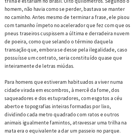
trilha e estariam no Brasil. Oito quilômetros. Segundo o
homem, não havia como se perder, bastava se manter
no caminho. Antes mesmo de terminar a frase, ele pisou
com tamanho ímpeto no acelerador que fez com que os
pneus traseiros cuspissem a última e derradeira nuvem
de poeira, como que selando o término daquela
transação que, embora se desse pela ilegalidade, caso
possuísse um contrato, seria constituído quase que
inteiramente de letras miúdas.
Para homens que estiveram habituados a viver numa
cidade virada em escombros, à mercê da fome, dos
saqueadores e dos estupradores, com esgotos a céu
aberto e topografias inteiras formadas por lixo,
dividindo cada metro quadrado com ratos e outros
animais igualmente famintos, atravessar uma trilha na
mata era o equivalente a dar um passeio no parque.