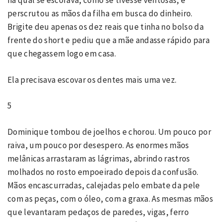
na qual se escorava, como se tivesse ventosas, e
perscrutou as mãos da filha em busca do dinheiro.
Brigite deu apenas os dez reais que tinha no bolso da
frente do short e pediu que a mãe andasse rápido para
que chegassem logo em casa.
Ela precisava escovar os dentes mais uma vez.
5
Dominique tombou de joelhos e chorou. Um pouco por
raiva, um pouco por desespero. As enormes mãos
melânicas arrastaram as lágrimas, abrindo rastros
molhados no rosto empoeirado depois da confusão.
Mãos encascurradas, calejadas pelo embate da pele
com as peças, com o óleo, com a graxa. As mesmas mãos
que levantaram pedaços de paredes, vigas, ferro