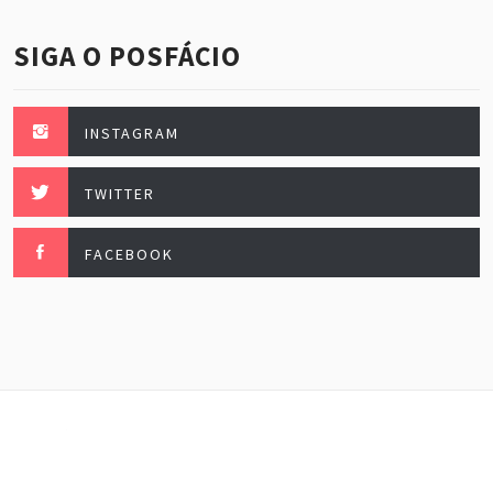
SIGA O POSFÁCIO
INSTAGRAM
TWITTER
FACEBOOK
Posfácio, esse maravilhoso. Fazendo festa todo mês
de janeiro.
Theme:
Minimal Lite
by
Thememattic