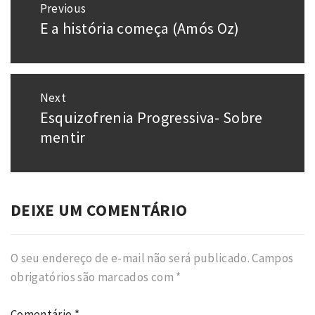
Previous
de
E a história começa (Amós Oz)
Previous
Post
post:
Next
Esquizofrenia Progressiva- Sobre
Next
post:
mentir
DEIXE UM COMENTÁRIO
O seu endereço de e-mail não será publicado.
Campos
obrigatórios são marcados com
*
Comentário
*