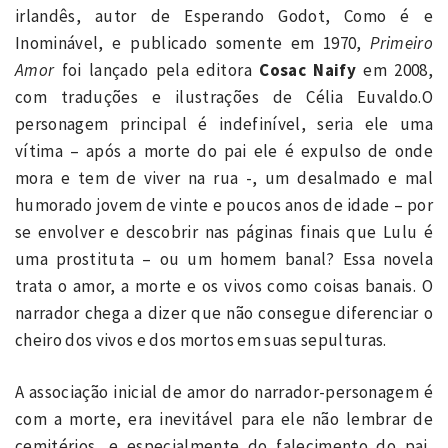
irlandês, autor de Esperando Godot, Como é e
Inominável, e publicado somente em 1970,
Primeiro
Amor
foi lançado pela editora
Cosac Naify
em 2008,
com traduções e ilustrações de Célia Euvaldo.
O
personagem principal é indefinível, seria ele uma
vítima – após a morte do pai ele é expulso de onde
mora e tem de viver na rua -, um desalmado e mal
humorado jovem de vinte e poucos anos de idade – por
se envolver e descobrir nas páginas finais que Lulu é
uma prostituta – ou um homem banal? Essa novela
trata o amor, a morte e os vivos como coisas banais. O
narrador chega a dizer que não consegue diferenciar o
cheiro dos vivos e dos mortos em suas sepulturas.
A associação inicial de amor do narrador-personagem é
com a morte, era inevitável para ele não lembrar de
cemitérios, e especialmente do falecimento do pai,