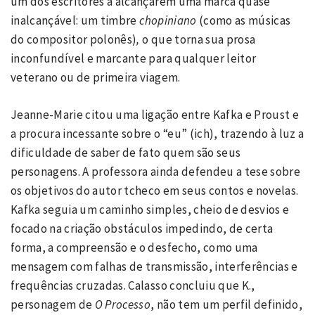
um dos escritores a alcançarem uma marca quase
inalcançável: um timbre
chopiniano
(como as músicas
do compositor polonês)
,
o que torna sua prosa
inconfundível e marcante para qualquer leitor
veterano ou de primeira viagem.
Jeanne-Marie citou uma ligação entre Kafka e Proust e
a procura incessante sobre o “eu” (ich), trazendo à luz a
dificuldade de saber de fato quem são seus
personagens. A professora ainda defendeu a tese sobre
os objetivos do autor tcheco em seus contos e novelas.
Kafka seguia um caminho simples, cheio de desvios e
focado na criação obstáculos impedindo, de certa
forma, a compreensão e o desfecho, como uma
mensagem com falhas de transmissão, interferências e
frequências cruzadas. Calasso concluiu que K.,
personagem de
O Processo
, não tem um perfil definido,