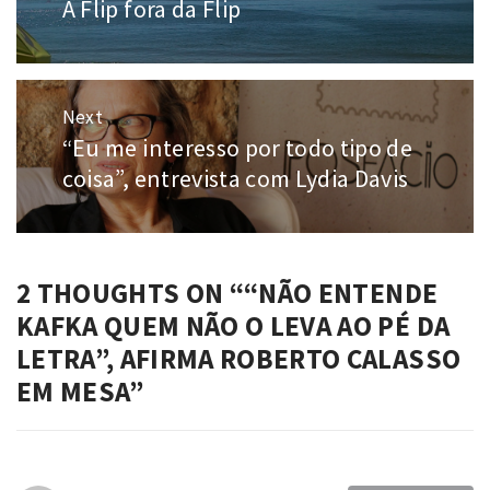
A Flip fora da Flip
Previous
Post
post:
Next
“Eu me interesso por todo tipo de
Next
post:
coisa”, entrevista com Lydia Davis
2 THOUGHTS ON “
“NÃO ENTENDE
KAFKA QUEM NÃO O LEVA AO PÉ DA
LETRA”, AFIRMA ROBERTO CALASSO
EM MESA
”