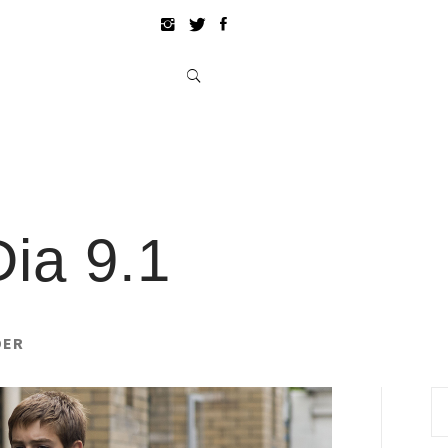
ia 9.1
DER
Pe
po