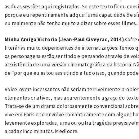
as duas sessões aqui registradas. Se este texto ficou co
porque eu repentinamente adquiri uma capacidade de sín
eu realmente não tenho muito a dizer sobre esses filmes.
Minha Amiga Victoria (Jean-Paul Civeyrac, 2014)
sofre
literárias muito dependentes de internalizações: temos
os personagens estão sentindo e pensando através de voice
a existência de uma versão cinematográfica da história. Nã
de “por que eu estou assistindo a tudo isso, quando pode
Voice-overs incessantes não seriam terrivelmente problem
elementos criativos, mas aparentemente a graça do texto o
Trata-se de um drama dolorosamente convencional sobre
vive em Paris e se envolve romanticamente com alguns hom
levemente exploradas, uma ou outra tragédia previsivelm
a cada cinco minutos. Medíocre.