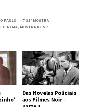
ÃO PAULO
38ª MOSTRA
E CINEMA
,
MOSTRA DE SP
u
Das Novelas Policiais
zinho’
aos Filmes Noir –
parte 3