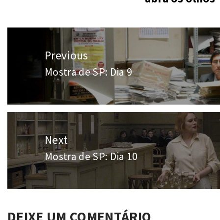
Navegação
Previous
de
Mostra de SP: Dia 9
Previous
Post
post:
Next
Mostra de SP: Dia 10
Next
post:
DEIXE UM COMENTÁRIO