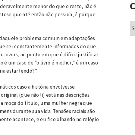
nsideravelmente menor do que o resto, não é
tese que até então não possuía, é porque
Ca
 daquele problema comum em adaptações
 que ser constantemente informados do que
-overs, ao ponto em que é difícil justificar
o é um caso de “o livro é melhor,” é um caso
ria estar lendo?”
áticos caso a história envolvesse
riginal (que não li) está nas descrições.
 a moça do título, uma mulher negra que
ens durante sua vida. Tensões raciais são
ente acontece, e eu fico olhando no relógio