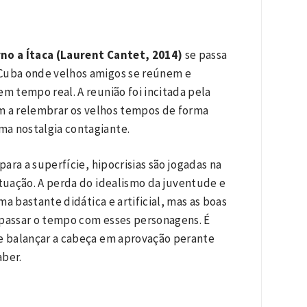
no a Ítaca (Laurent Cantet, 2014)
se passa
Cuba onde velhos amigos se reúnem e
 tempo real. A reunião foi incitada pela
am a relembrar os velhos tempos de forma
a nostalgia contagiante.
ara a superfície, hipocrisias são jogadas na
ituação. A perda do idealismo da juventude e
a bastante didática e artificial, mas as boas
passar o tempo com esses personagens. É
e balançar a cabeça em aprovação perante
aber.