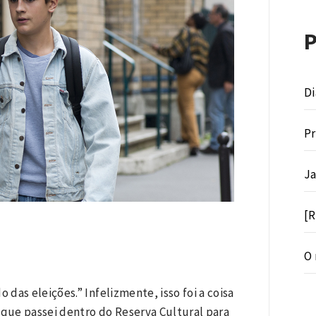
Di
Pr
Ja
[R
O 
das eleições.” Infelizmente, isso foi a coisa
que passei dentro do Reserva Cultural para