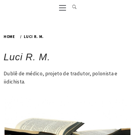
Primary
Menu
HOME
LUCI R. M.
Luci R. M.
Dublê de médico, projeto de tradutor, polonista e
iidichista.