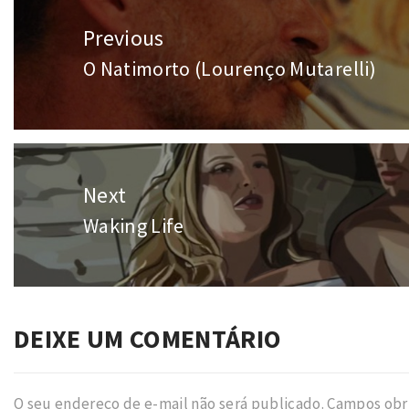
Navegação
Previous
de
O Natimorto (Lourenço Mutarelli)
Previous
Post
post:
Next
Waking Life
Next
post:
DEIXE UM COMENTÁRIO
O seu endereço de e-mail não será publicado.
Campos obr