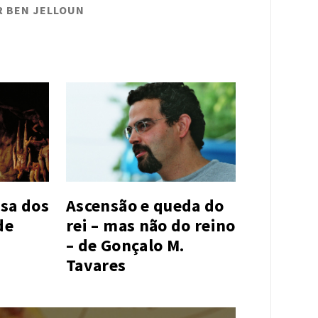
R BEN JELLOUN
sa dos
Ascensão e queda do
de
rei – mas não do reino
– de Gonçalo M.
Tavares