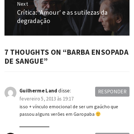
Next
Crítica: ‘Amour’ e as sutilezas da
Next
post:
degradação
7 THOUGHTS ON “
BARBA ENSOPADA
DE SANGUE
”
Guilherme Land
disse:
RESPONDER
fevereiro 5, 2013 às 19:17
isso + vínculo emocional de ser um gaúcho que
passou alguns verões em Garopaba