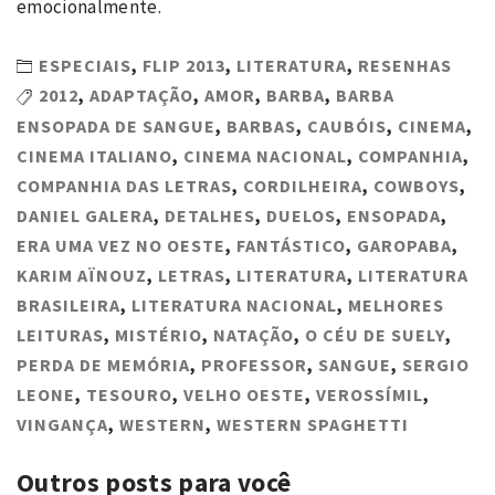
emocionalmente.
ESPECIAIS
,
FLIP 2013
,
LITERATURA
,
RESENHAS
2012
,
ADAPTAÇÃO
,
AMOR
,
BARBA
,
BARBA
ENSOPADA DE SANGUE
,
BARBAS
,
CAUBÓIS
,
CINEMA
,
CINEMA ITALIANO
,
CINEMA NACIONAL
,
COMPANHIA
,
COMPANHIA DAS LETRAS
,
CORDILHEIRA
,
COWBOYS
,
DANIEL GALERA
,
DETALHES
,
DUELOS
,
ENSOPADA
,
ERA UMA VEZ NO OESTE
,
FANTÁSTICO
,
GAROPABA
,
KARIM AÏNOUZ
,
LETRAS
,
LITERATURA
,
LITERATURA
BRASILEIRA
,
LITERATURA NACIONAL
,
MELHORES
LEITURAS
,
MISTÉRIO
,
NATAÇÃO
,
O CÉU DE SUELY
,
PERDA DE MEMÓRIA
,
PROFESSOR
,
SANGUE
,
SERGIO
LEONE
,
TESOURO
,
VELHO OESTE
,
VEROSSÍMIL
,
VINGANÇA
,
WESTERN
,
WESTERN SPAGHETTI
Outros posts para você