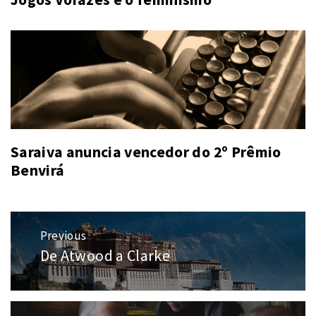
Saraiva anuncia vencedor do 2º Prêmio
Benvirá
Navegação
Previous
de
De Atwood a Clarke
Previous
Post
post: