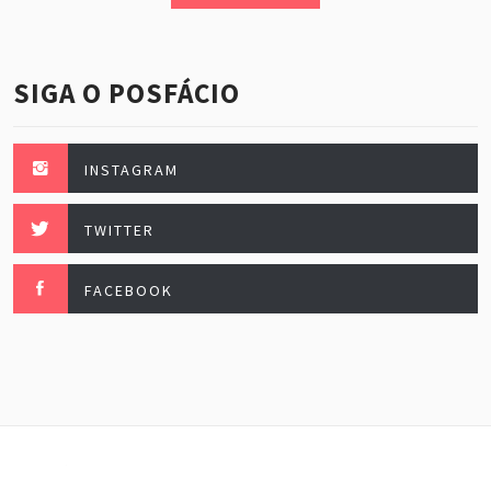
SIGA O POSFÁCIO
INSTAGRAM
TWITTER
FACEBOOK
Posfácio, esse maravilhoso. Fazendo festa todo mês