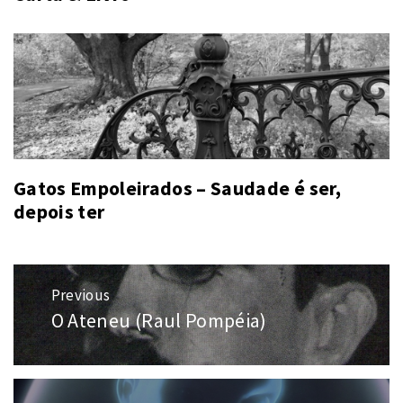
Gatos Empoleirados – Saudade é ser,
depois ter
Navegação
Previous
de
O Ateneu (Raul Pompéia)
Previous
Post
post: