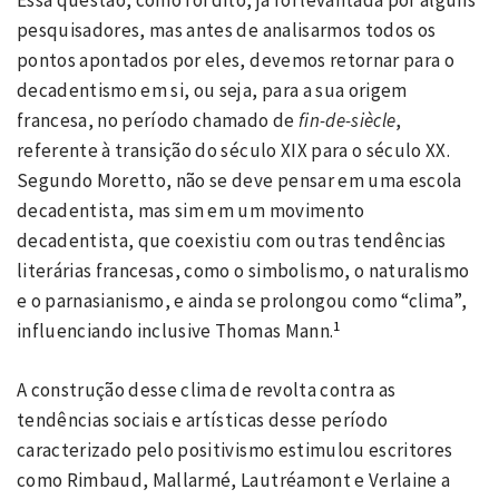
Essa questão, como foi dito, já foi levantada por alguns
pesquisadores, mas antes de analisarmos todos os
pontos apontados por eles, devemos retornar para o
decadentismo em si, ou seja, para a sua origem
francesa, no período chamado de
fin-de-siècle
,
referente à transição do século XIX para o século XX.
Segundo Moretto, não se deve pensar em uma escola
decadentista, mas sim em um movimento
decadentista, que coexistiu com outras tendências
literárias francesas, como o simbolismo, o naturalismo
e o parnasianismo, e ainda se prolongou como “clima”,
1
influenciando inclusive Thomas Mann.
A construção desse clima de revolta contra as
tendências sociais e artísticas desse período
caracterizado pelo positivismo estimulou escritores
como Rimbaud, Mallarmé, Lautréamont e Verlaine a