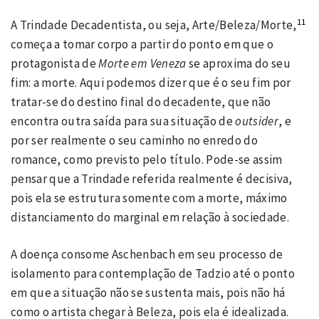
11
A Trindade Decadentista, ou seja, Arte/Beleza/Morte,
começa a tomar corpo a partir do ponto em que o
protagonista de
Morte em Veneza
se aproxima do seu
fim: a morte. Aqui podemos dizer que é o seu fim por
tratar-se do destino final do decadente, que não
encontra outra saída para sua situação de
outsider
, e
por ser realmente o seu caminho no enredo do
romance, como previsto pelo título. Pode-se assim
pensar que a Trindade referida realmente é decisiva,
pois ela se estrutura somente com a morte, máximo
distanciamento do marginal em relação à sociedade.
A doença consome Aschenbach em seu processo de
isolamento para contemplação de Tadzio até o ponto
em que a situação não se sustenta mais, pois não há
como o artista chegar à Beleza, pois ela é idealizada.