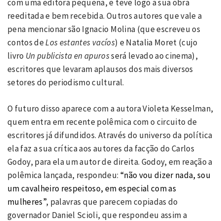
com uma editora pequena, e teve logo a sua obra
reeditada e bem recebida. Outros autores que vale a
pena mencionar são Ignacio Molina (que escreveu os
contos de
Los estantes vacíos
) e Natalia Moret (cujo
livro
Un publicista en apuros
será levado ao cinema),
escritores que levaram aplausos dos mais diversos
setores do periodismo cultural.
O futuro disso aparece com a autora Violeta Kesselman,
quem entra em recente polêmica com o circuito de
escritores já difundidos. Através do universo da política
ela faz a sua crítica aos autores da facção do Carlos
Godoy, para ela um autor de direita. Godoy, em reação a
polêmica lançada, respondeu:
“não vou dizer nada, sou
um cavalheiro respeitoso, em especial com as
mulheres”
, palavras que parecem copiadas do
governador Daniel Scioli, que respondeu assim a