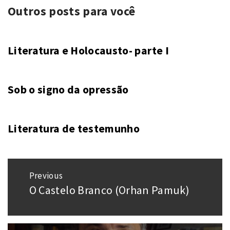
Outros posts para você
Literatura e Holocausto- parte I
Sob o signo da opressão
Literatura de testemunho
Navegação
Previous
de
O Castelo Branco (Orhan Pamuk)
Previous
Post
post: