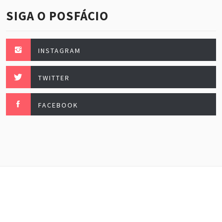
SIGA O POSFÁCIO
INSTAGRAM
TWITTER
FACEBOOK
Posfácio, esse maravilhoso. Fazendo festa todo mês
de janeiro.
Theme:
Minimal Lite
by
Thememattic