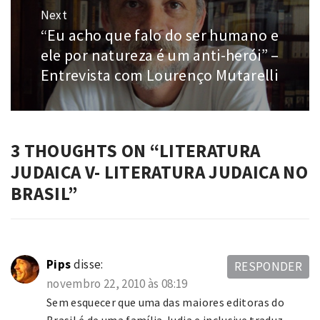
Next
“Eu acho que falo do ser humano e
Next
post:
ele por natureza é um anti-herói” –
Entrevista com Lourenço Mutarelli
3 THOUGHTS ON “
LITERATURA
JUDAICA V- LITERATURA JUDAICA NO
BRASIL
”
Pips
disse:
RESPONDER
novembro 22, 2010 às 08:19
Sem esquecer que uma das maiores editoras do
Brasil é de uma família Judia e inclusive traduz